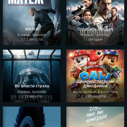
купить билет
Мятеж
Ограбить Лондон
боевик, триллер
боевик, триллер
описание
с 27 августа
сегодня
купить билет
Щенячий патруль:
Во власти страха
Динофильм
боевик, триллер
мультфильм, фантастика
описание
с 13 августа
с 20 августа