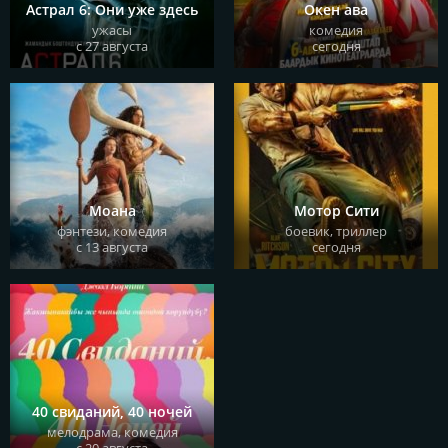
Астрал 6: Они уже здесь
Окен ава
ужасы
комедия
описание
с 27 августа
сегодня
купить билет
Моана
Мотор Сити
фэнтези, комедия
боевик, триллер
описание
с 13 августа
сегодня
40 свиданий, 40 ночей
мелодрама, комедия