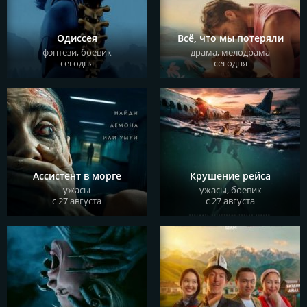
купить билет
Одиссея
Всё, что мы потеряли
фэнтези, боевик
драма, мелодрама
описание
сегодня
сегодня
купить билет
Ассистент в морге
Крушение рейса
ужасы
ужасы, боевик
описание
с 27 августа
с 27 августа
купить билет