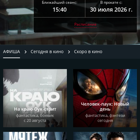
Ближайший сеанс:
В прокате с:
15:40
30 июля 2026 г.
Расписание
АФИША
Сегодня в кино
Скоро в кино
купить билет
Человек-паук: Новый
На краю Оук-стрит
день
фантастика, боевик
фантастика, фэнтези
описание
с 20 августа
сегодня